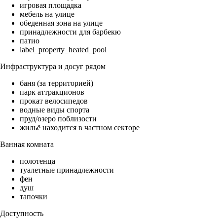
игровая площадка
мебель на улице
обеденная зона на улице
принадлежности для барбекю
патио
label_property_heated_pool
Инфраструктура и досуг рядом
баня (за территорией)
парк аттракционов
прокат велосипедов
водные виды спорта
пруд/озеро поблизости
жильё находится в частном секторе
Ванная комната
полотенца
туалетные принадлежности
фен
душ
тапочки
Доступность