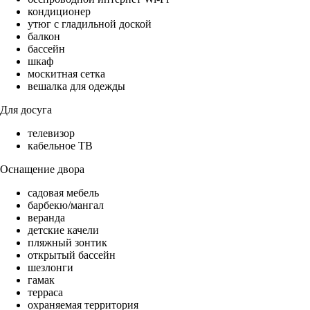
кондиционер
утюг с гладильной доской
балкон
бассейн
шкаф
москитная сетка
вешалка для одежды
Для досуга
телевизор
кабельное ТВ
Оснащение двора
садовая мебель
барбекю/мангал
веранда
детские качели
пляжный зонтик
открытый бассейн
шезлонги
гамак
терраса
охраняемая территория